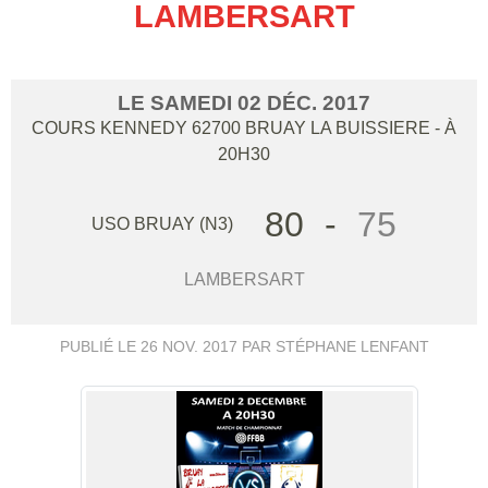
LAMBERSART
LE
SAMEDI
02
DÉC.
2017
COURS KENNEDY
62700
BRUAY LA BUISSIERE
- À
20H30
80
-
75
USO BRUAY (N3)
LAMBERSART
PUBLIÉ LE
26 NOV. 2017
PAR STÉPHANE LENFANT