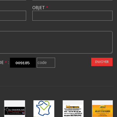
OBJET
*
DE
*
:
ENVOYER