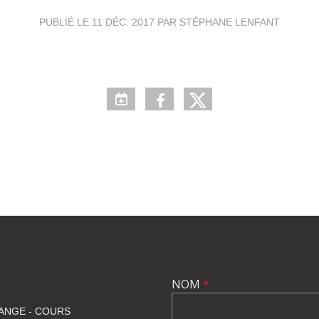
PUBLIÉ LE
11 DÉC. 2017
PAR STÉPHANE LENFANT
NOM
*
ANGE - COURS