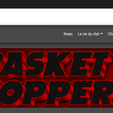
News
La vie du club
Ch