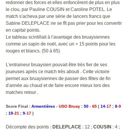
redonner des forces et elles enfoncèrent de plus en plus
le clou, par Pauline COUSIN et Caroline POTEL. Le
match s'acheva par une série de lancers francs que
Sabine DELEPLACE ne se fît pas prier pour les convertir
en capital points.
Le tableau scintillait à l'avantage des bruaysiennes
comme un sapin de noël, avec un + 15 points pour les
rouges et blancs. (50 à 65)
L'entraineur bruaysien pouvait être très fier de ses
joueuses après ce match très abouti . Cette victoire
permet aux bruaysiennes de passer des fêtes de fin
d'année au chaud et de faire encore mieux lors des
matches retour .
Score Final :
Armentières
-
USO Bruay
:
50
-
65
(
14
-
17
;
8
-
9
;
19
-
21
;
9
-
17
)
Décompte des points :
DELEPLACE
: 12 ;
COUSIN
: 4 ;