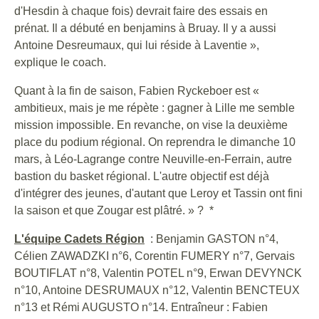
d'Hesdin à chaque fois) devrait faire des essais en
prénat. Il a débuté en benjamins à Bruay. Il y a aussi
Antoine Desreumaux, qui lui réside à Laventie »,
explique le coach.
Quant à la fin de saison, Fabien Ryckeboer est «
ambitieux, mais je me répète : gagner à Lille me semble
mission impossible. En revanche, on vise la deuxième
place du podium régional. On reprendra le dimanche 10
mars, à Léo-Lagrange contre Neuville-en-Ferrain, autre
bastion du basket régional. L'autre objectif est déjà
d'intégrer des jeunes, d'autant que Leroy et Tassin ont fini
la saison et que Zougar est plâtré. » ? *
L'équipe Cadets Région
: Benjamin GASTON n°4,
Célien ZAWADZKI n°6, Corentin FUMERY n°7, Gervais
BOUTIFLAT n°8, Valentin POTEL n°9, Erwan DEVYNCK
n°10, Antoine DESRUMAUX n°12, Valentin BENCTEUX
n°13 et Rémi AUGUSTO n°14. Entraîneur : Fabien