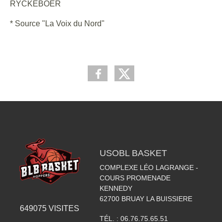
RYCKEBOER
* Source "La Voix du Nord"
USOBL BASKET
COMPLEXE LÉO LAGRANGE -
COURS PROMENADE
KENNEDY
62700
BRUAY LA BUISSIERE
649075
VISITES
TÉL. :
06.76.75.65.51