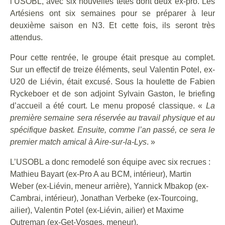
l’USOBL, avec six nouvelles têtes dont deux ex-pro. Les
Artésiens ont six semaines pour se préparer à leur
deuxième saison en N3. Et cette fois, ils seront très
attendus.
Pour cette rentrée, le groupe était presque au complet.
Sur un effectif de treize éléments, seul Valentin Potel, ex-
U20 de Liévin, était excusé. Sous la houlette de Fabien
Ryckeboer et de son adjoint Sylvain Gaston, le briefing
d’accueil a été court. Le menu proposé classique. «
La
première semaine sera réservée au travail physique et au
spécifique basket. Ensuite, comme l’an passé, ce sera le
premier match amical à Aire-sur-la-Lys
. »
L’USOBL a donc remodelé son équipe avec six recrues :
Mathieu Bayart (ex-Pro A au BCM, intérieur), Martin
Weber (ex-Liévin, meneur arrière), Yannick Mbakop (ex-
Cambrai, intérieur), Jonathan Verbeke (ex-Tourcoing,
ailier), Valentin Potel (ex-Liévin, ailier) et Maxime
Outreman (ex-Get-Vosges, meneur).