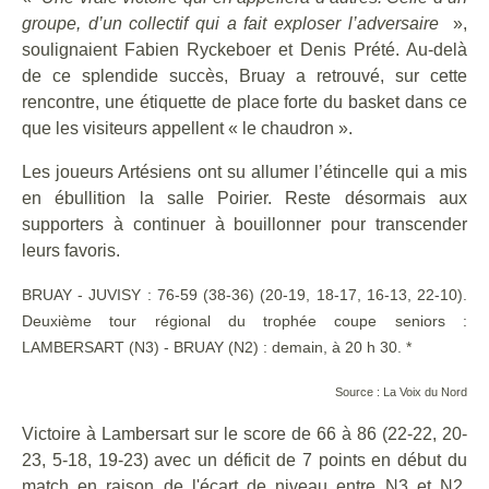
groupe, d’un collectif qui a fait exploser l’adversaire
»,
soulignaient Fabien Ryckeboer et Denis Prété. Au-delà
de ce splendide succès, Bruay a retrouvé, sur cette
rencontre, une étiquette de place forte du basket dans ce
que les visiteurs appellent « le chaudron ».
Les joueurs Artésiens ont su allumer l’étincelle qui a mis
en ébullition la salle Poirier. Reste désormais aux
supporters à continuer à bouillonner pour transcender
leurs favoris.
BRUAY - JUVISY : 76-59 (38-36) (20-19, 18-17, 16-13, 22-10).
Deuxième tour régional du trophée coupe seniors :
LAMBERSART (N3) - BRUAY (N2) : demain, à 20 h 30. *
Source : La Voix du Nord
Victoire à Lambersart sur le score de 66 à 86 (22-22, 20-
23, 5-18, 19-23) avec un déficit de 7 points en début du
match en raison de l'écart de niveau entre N3 et N2.