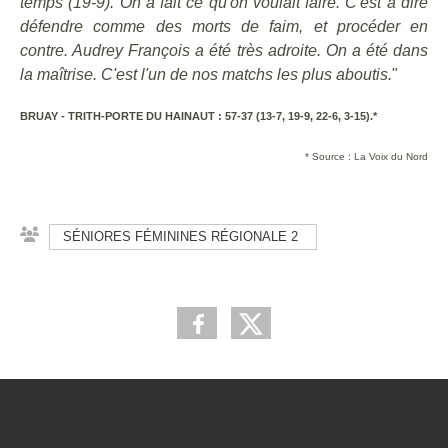
temps (19-9). On a fait ce qu'on voulait faire. C'est à dire
défendre comme des morts de faim, et procéder en
contre. Audrey François a été très adroite. On a été dans
la maîtrise. C'est l'un de nos matchs les plus aboutis.
"
BRUAY - TRITH-PORTE DU HAINAUT : 57-37 (13-7, 19-9, 22-6, 3-15).*
* Source : La Voix du Nord
SÉNIORES FÉMININES RÉGIONALE 2