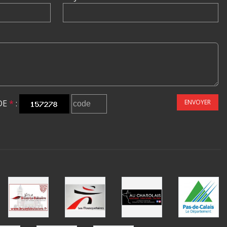
DE
*
:
ENVOYER