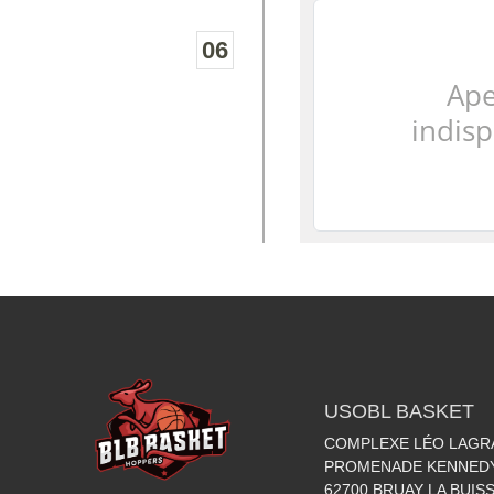
06
USOBL BASKET
COMPLEXE LÉO LAGR
PROMENADE KENNED
62700
BRUAY LA BUIS