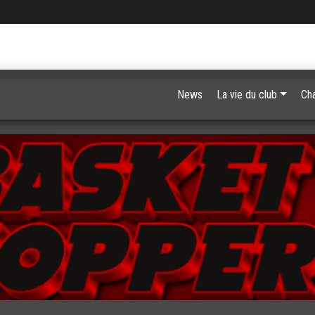
News
La vie du club
Ch