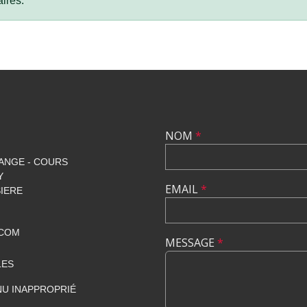
ires.
NOM
*
ANGE - COURS
Y
EMAIL
*
SIERE
.COM
MESSAGE
*
LES
U INAPPROPRIÉ