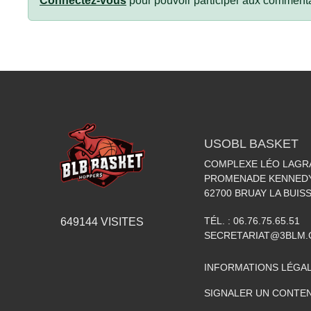
Connectez-vous
pour pouvoir participer aux commenta
USOBL BASKET
COMPLEXE LÉO LAGR
PROMENADE KENNED
62700
BRUAY LA BUIS
TÉL. :
06.76.75.65.51
649144
VISITES
SECRETARIAT@3BLM
INFORMATIONS LÉGA
SIGNALER UN CONTEN