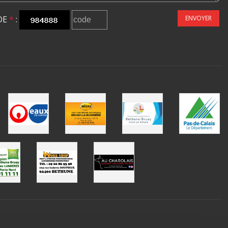
DE
*
:
ENVOYER