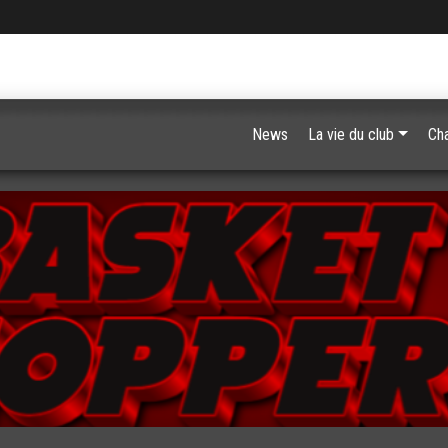
News
La vie du club
Ch