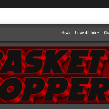
News
La vie du club
Ch