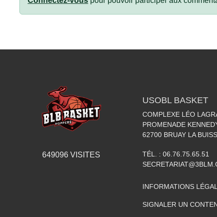
Connectez-vous
pour pouvoir participer aux commenta
USOBL BASKET
COMPLEXE LÉO LAGR
PROMENADE KENNED
62700
BRUAY LA BUIS
TÉL. :
06.76.75.65.51
649096
VISITES
SECRETARIAT@3BLM
INFORMATIONS LÉGA
SIGNALER UN CONTEN