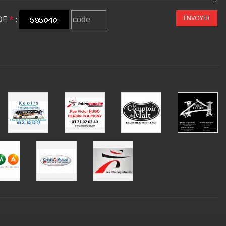
DE
*
:
ENVOYER