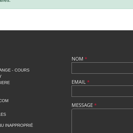
ires.
NOM
*
ANGE - COURS
Y
EMAIL
*
SIERE
.COM
MESSAGE
*
LES
U INAPPROPRIÉ