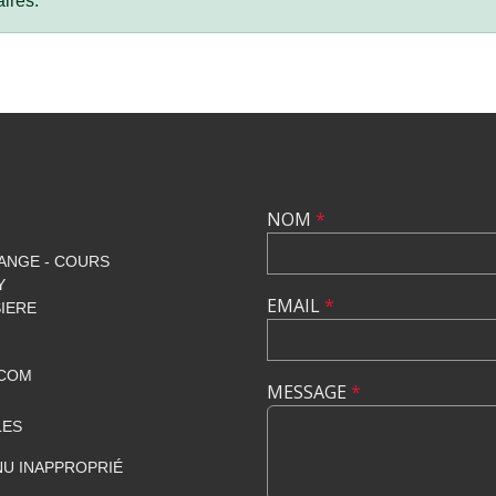
ires.
NOM
*
ANGE - COURS
Y
EMAIL
*
SIERE
.COM
MESSAGE
*
LES
U INAPPROPRIÉ