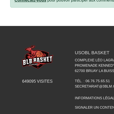
Connectez-vous
pour pouvoir participer aux commenta
USOBL BASKET
COMPLEXE LÉO LAGR
PROMENADE KENNED
62700
BRUAY LA BUIS
TÉL. :
06.76.75.65.51
649095
VISITES
SECRETARIAT@3BLM
INFORMATIONS LÉGA
SIGNALER UN CONTEN