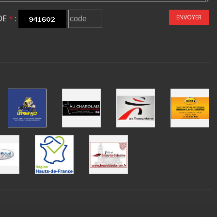
DE
*
:
ENVOYER