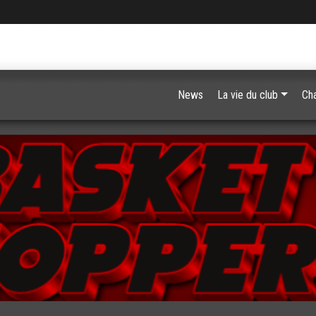
News
La vie du club
Ch