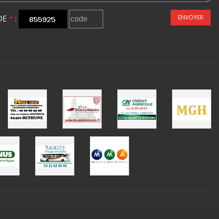
DE
*
:
ENVOYER