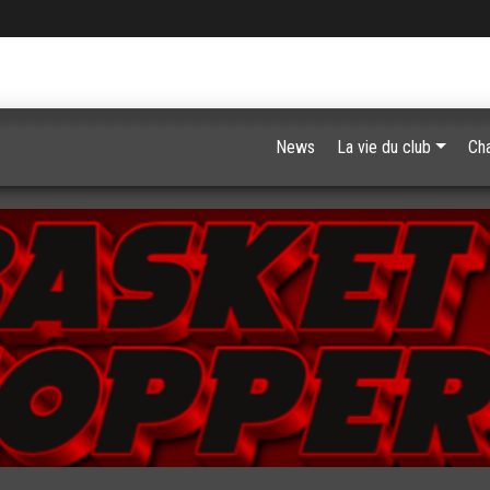
News
La vie du club
Ch