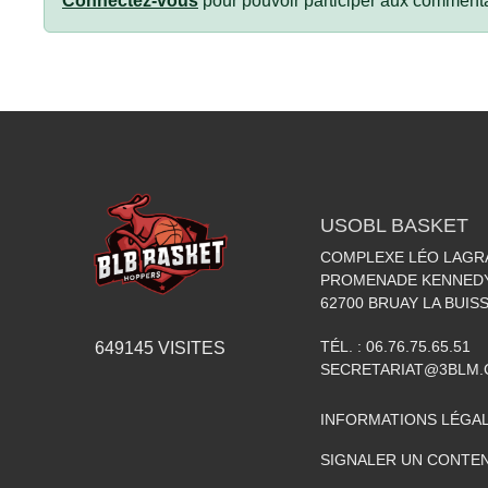
Connectez-vous
pour pouvoir participer aux commenta
USOBL BASKET
COMPLEXE LÉO LAGR
PROMENADE KENNED
62700
BRUAY LA BUIS
TÉL. :
06.76.75.65.51
649145
VISITES
SECRETARIAT@3BLM
INFORMATIONS LÉGA
SIGNALER UN CONTEN