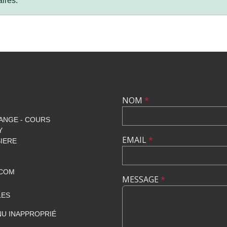
ires.
NOM
*
ANGE - COURS
Y
EMAIL
*
SIERE
.COM
MESSAGE
*
LES
U INAPPROPRIÉ