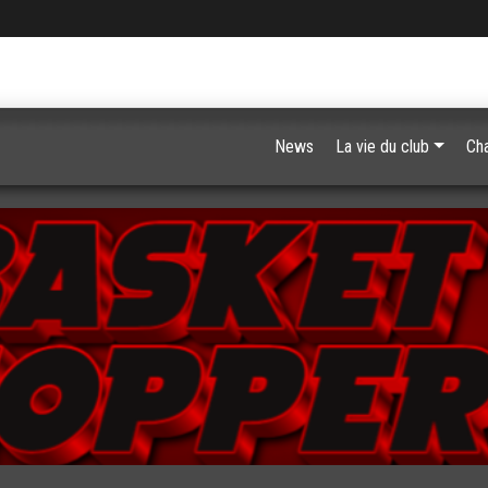
News
La vie du club
Ch