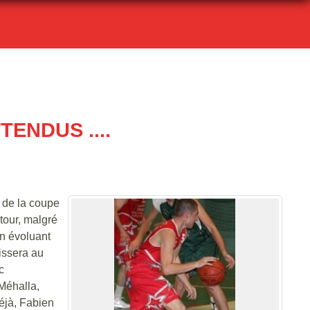
ENDUS ....
 de la coupe
 tour, malgré
in évoluant
issera au
c
Méhalla,
éjà, Fabien