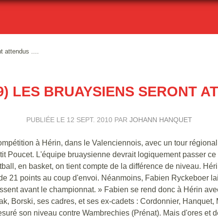
t attendus ....
9) LES BRUAYSIENS SERONT ATT
PUBLIÉE LE
12 SEPT. 2010
PAR
JOHANN HANQUET
mpétition à Hérin, dans le Valenciennois, avec un tour régional
e petit Poucet. L'équipe bruaysienne devrait logiquement passer ce
ball, en basket, on tient compte de la différence de niveau. Hér
de 21 points au coup d'envoi. Néanmoins, Fabien Ryckeboer la
blessent avant le championnat. » Fabien se rend donc à Hérin ave
k, Borski, ses cadres, et ses ex-cadets : Cordonnier, Hanquet, 
suré son niveau contre Wambrechies (Prénat). Mais d'ores et d