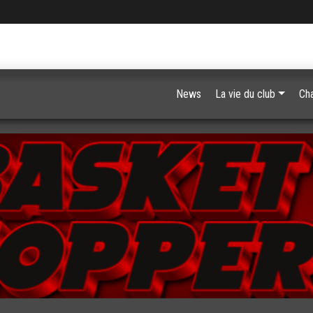
News
La vie du club
Ch