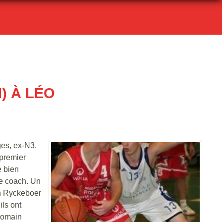
) À LÉO
ges, ex-N3.
 premier
e bien
le coach. Un
en Ryckeboer
ils ont
Romain