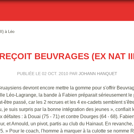
II) à Léo
REÇOIT BEUVRAGES (EX NAT III
PUBLIÉE LE
02 OCT. 2010
PAR
JOHANN HANQUET
Bruaysiens devront encore mettre la gomme pour s'offrir Beuvra
alle Léo-Lagrange, la bande à Fabien préparait sérieusement le
t-être passé, car les 2 recrues et les 4 ex-cadets semblent s'êtr
, je suis surpris par la bonne intégration des jeunes », confiait 
x défaites : à Douai (75 - 71) et contre Dourges (64 - 68). Fabi
r, et Arnould, un pivot, partis au club du Hainaut. En revanche, 
 5. » Pour le coach, l'homme à marquer à la culotte se nomme 