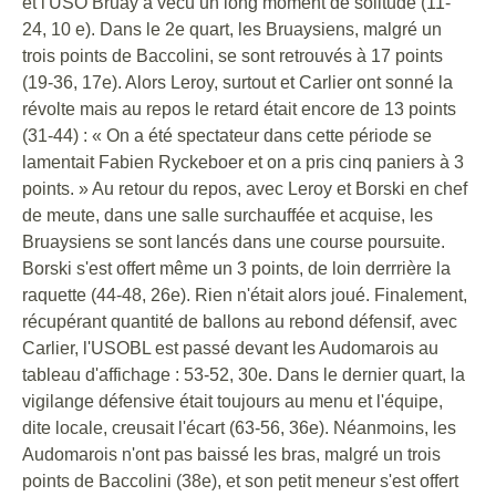
et l'USO Bruay a vécu un long moment de solitude (11-
24, 10 e). Dans le 2e quart, les Bruaysiens, malgré un
trois points de Baccolini, se sont retrouvés à 17 points
(19-36, 17e). Alors Leroy, surtout et Carlier ont sonné la
révolte mais au repos le retard était encore de 13 points
(31-44) : « On a été spectateur dans cette période se
lamentait Fabien Ryckeboer et on a pris cinq paniers à 3
points. » Au retour du repos, avec Leroy et Borski en chef
de meute, dans une salle surchauffée et acquise, les
Bruaysiens se sont lancés dans une course poursuite.
Borski s'est offert même un 3 points, de loin derrrière la
raquette (44-48, 26e). Rien n'était alors joué. Finalement,
récupérant quantité de ballons au rebond défensif, avec
Carlier, l'USOBL est passé devant les Audomarois au
tableau d'affichage : 53-52, 30e. Dans le dernier quart, la
vigilange défensive était toujours au menu et l'équipe,
dite locale, creusait l'écart (63-56, 36e). Néanmoins, les
Audomarois n'ont pas baissé les bras, malgré un trois
points de Baccolini (38e), et son petit meneur s'est offert