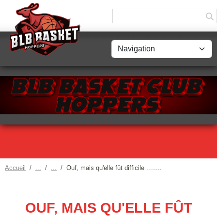
Panneau de gestion des cookies
Accueil
Ouf, mais qu'elle fût difficile ........
OUF, MAIS QU'ELLE FÛT