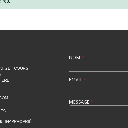
ires.
NOM
*
ANGE - COURS
Y
EMAIL
*
SIERE
.COM
MESSAGE
*
LES
U INAPPROPRIÉ