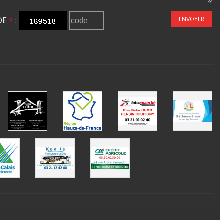
DE
*
:
ENVOYER