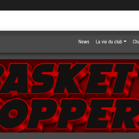
News
La vie du club
Ch