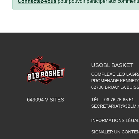
Connectez-vous
pour pouvoir participer aux commenta
USOBL BASKET
COMPLEXE LÉO LAGR
PROMENADE KENNED
62700
BRUAY LA BUIS
TÉL. :
06.76.75.65.51
649094
VISITES
SECRETARIAT@3BLM
INFORMATIONS LÉGA
SIGNALER UN CONTEN