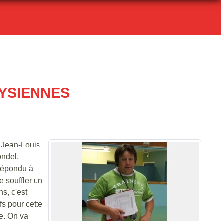
YSIENNES
e Jean-Louis
ondel,
 répondu à
e souffler un
s, c'est
fs pour cette
ée. On va