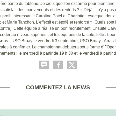
re partie du tableau. Je crois que l'on est armé pour bien faire,
atisfait des mouvements et des renforts ? « Déjà, il n'y a pas 
au profil intéressant : Caroline Potel et Charlotte Lesecque, de
et Marie Tanchon. L'effectif est étoffé et renforcé ». Quels sont
ntre). Cette équipe a réalisé un bon recrutement. Ensuite Carvi
ccéder au niveau supérieur, et les équipes de la côte, telle : L
: Arras - USO Bruay le vendredi 3 septembre, USO Bruay - Arras l
ales à confirmer. Le championnat débutera sous forme d' "Ope
ments : le mercredi à partir de 19 h 30 et le vendredi à partir
COMMENTEZ LA NEWS