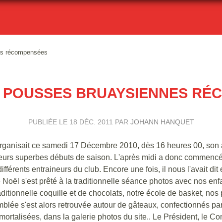
es récompensées
S POUSSES BRUAYSIENNES RÉ
PUBLIÉE LE
18 DÉC. 2011
PAR
JOHANN HANQUET
rganisait ce samedi 17 Décembre 2010, dès 16 heures 00, son 
 leurs superbes débuts de saison. L'après midi a donc commencé
férents entraineurs du club. Encore une fois, il nous l'avait dit 
 Noël s'est prêté à la traditionnelle séance photos avec nos enf
aditionnelle coquille et de chocolats, notre école de basket, nos 
blée s'est alors retrouvée autour de gâteaux, confectionnés par
ortalisées, dans la galerie photos du site.. Le Président, le Com