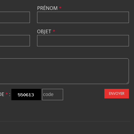
PRÉNOM
*
OBJET
*
DE
*
:
ENVOYER