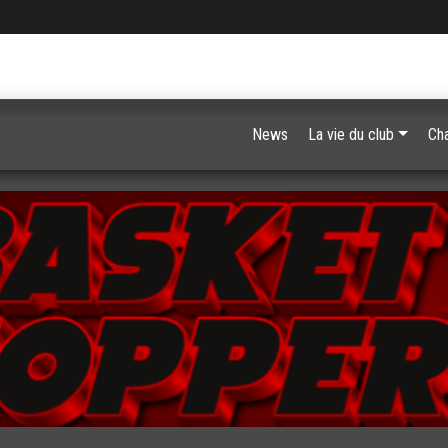
News
La vie du club
Ch