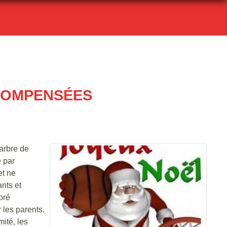
COMPENSÉES
arbre de
 par
et ne
ants et
pré
 les parents.
ité, les