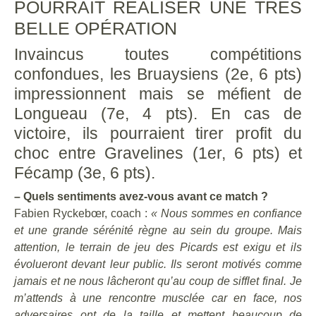
POURRAIT RÉALISER UNE TRÈS
BELLE OPÉRATION
Invaincus toutes compétitions
confondues, les Bruaysiens (2e, 6 pts)
impressionnent mais se méfient de
Longueau (7e, 4 pts). En cas de
victoire, ils pourraient tirer profit du
choc entre Gravelines (1er, 6 pts) et
Fécamp (3e, 6 pts).
– Quels sentiments avez-vous avant ce match ?
Fabien Ryckebœr, coach :
« Nous sommes en confiance
et une grande sérénité règne au sein du groupe. Mais
attention, le terrain de jeu des Picards est exigu et ils
évolueront devant leur public. Ils seront motivés comme
jamais et ne nous lâcheront qu’au coup de sifflet final. Je
m’attends à une rencontre musclée car en face, nos
adversaires ont de la taille et mettent beaucoup de