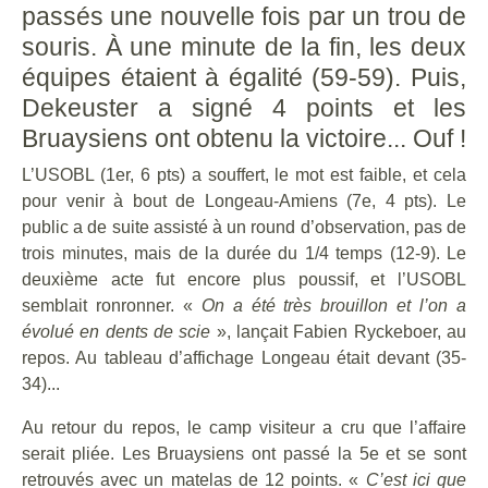
passés une nouvelle fois par un trou de
souris. À une minute de la fin, les deux
équipes étaient à égalité (59-59). Puis,
Dekeuster a signé 4 points et les
Bruaysiens ont obtenu la victoire... Ouf !
L’USOBL (1er, 6 pts) a souffert, le mot est faible, et cela
pour venir à bout de Longeau-Amiens (7e, 4 pts). Le
public a de suite assisté à un round d’observation, pas de
trois minutes, mais de la durée du 1/4 temps (12-9). Le
deuxième acte fut encore plus poussif, et l’USOBL
semblait ronronner. «
On a été très brouillon et l’on a
évolué en dents de scie
», lançait Fabien Ryckeboer, au
repos. Au tableau d’affichage Longeau était devant (35-
34)...
Au retour du repos, le camp visiteur a cru que l’affaire
serait pliée. Les Bruaysiens ont passé la 5e et se sont
retrouvés avec un matelas de 12 points. «
C’est ici que