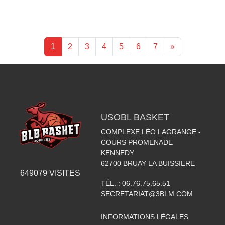
1
2
3
4
5
6
7
»
USOBL BASKET
COMPLEXE LÉO LAGRANGE -
COURS PROMENADE
KENNEDY
62700
BRUAY LA BUISSIERE
649079
VISITES
TÉL. :
06.76.75.65.51
SECRETARIAT@3BLM.COM
INFORMATIONS LÉGALES