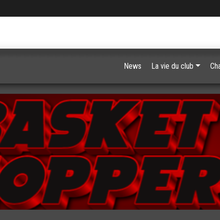
News
La vie du club
Ch