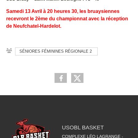
Samedi 13 Avril à 20 heures 30, les bruaysiennes
recevront le 2ème du championnat avec la réception
de Neufchatel-Hardelot.
SÉNIORES FÉMININES RÉGIONALE 2
USOBL BASKET
COMPLEXE LÉO LAGRANGE -