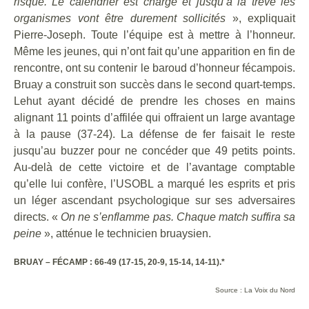
risque. Le calendrier est chargé et jusqu’à la trêve les
organismes vont être durement sollicités
», expliquait
Pierre-Joseph. Toute l’équipe est à mettre à l’honneur.
Même les jeunes, qui n’ont fait qu’une apparition en fin de
rencontre, ont su contenir le baroud d’honneur fécampois.
Bruay a construit son succès dans le second quart-temps.
Lehut ayant décidé de prendre les choses en mains
alignant 11 points d’affilée qui offraient un large avantage
à la pause (37-24). La défense de fer faisait le reste
jusqu’au buzzer pour ne concéder que 49 petits points.
Au-delà de cette victoire et de l’avantage comptable
qu’elle lui confère, l’USOBL a marqué les esprits et pris
un léger ascendant psychologique sur ses adversaires
directs. «
On ne s’enflamme pas. Chaque match suffira sa
peine
», atténue le technicien bruaysien.
BRUAY – FÉCAMP : 66-49 (17-15, 20-9, 15-14, 14-11).*
Source : La Voix du Nord