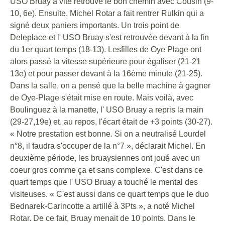
USO Bruay a vite retrouvé le bon chemin avec Cousin (9-
10, 6e). Ensuite, Michel Rotar a fait rentrer Rulkin qui a
signé deux paniers importants. Un trois point de
Deleplace et l' USO Bruay s'est retrouvée devant à la fin
du 1er quart temps (18-13). Lesfilles de Oye Plage ont
alors passé la vitesse supérieure pour égaliser (21-21
13e) et pour passer devant à la 16ème minute (21-25).
Dans la salle, on a pensé que la belle machine à gagner
de Oye-Plage s'était mise en route. Mais voilà, avec
Boulinguez à la manette, l' USO Bruay a repris la main
(29-27,19e) et, au repos, l'écart était de +3 points (30-27).
« Notre prestation est bonne. Si on a neutralisé Lourdel
n°8, il faudra s'occuper de la n°7 », déclarait Michel. En
deuxième période, les bruaysiennes ont joué avec un
coeur gros comme ça et sans complexe. C'est dans ce
quart temps que l' USO Bruay a touché le mental des
visiteuses. « C'est aussi dans ce quart temps que le duo
Bednarek-Carincotte a artillé à 3Pts », a noté Michel
Rotar. De ce fait, Bruay menait de 10 points. Dans le