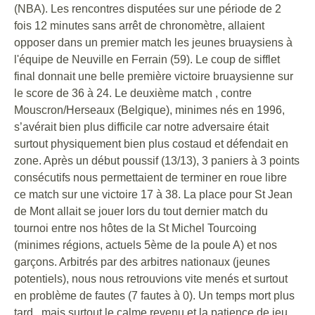
(NBA). Les rencontres disputées sur une période de 2
fois 12 minutes sans arrêt de chronomètre, allaient
opposer dans un premier match les jeunes bruaysiens à
l'équipe de Neuville en Ferrain (59). Le coup de sifflet
final donnait une belle première victoire bruaysienne sur
le score de 36 à 24. Le deuxième match , contre
Mouscron/Herseaux (Belgique), minimes nés en 1996,
s’avérait bien plus difficile car notre adversaire était
surtout physiquement bien plus costaud et défendait en
zone. Après un début poussif (13/13), 3 paniers à 3 points
consécutifs nous permettaient de terminer en roue libre
ce match sur une victoire 17 à 38. La place pour St Jean
de Mont allait se jouer lors du tout dernier match du
tournoi entre nos hôtes de la St Michel Tourcoing
(minimes régions, actuels 5ème de la poule A) et nos
garçons. Arbitrés par des arbitres nationaux (jeunes
potentiels), nous nous retrouvions vite menés et surtout
en problème de fautes (7 fautes à 0). Un temps mort plus
tard , mais surtout le calme revenu et la patience de jeu,