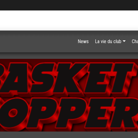
News
La vie du club
Ch