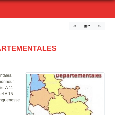
PARTEMENTALES
ntales,
'honneur.
s. A 11
el A 15
Longuenesse