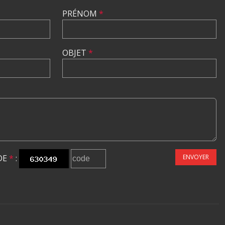
PRÉNOM
*
OBJET
*
DE
*
:
ENVOYER