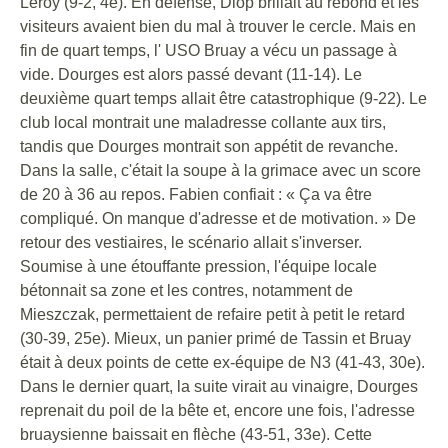
Leroy (9-2, 4e). En défense, Diop brillait au rebond et les
visiteurs avaient bien du mal à trouver le cercle. Mais en
fin de quart temps, l' USO Bruay a vécu un passage à
vide. Dourges est alors passé devant (11-14). Le
deuxième quart temps allait être catastrophique (9-22). Le
club local montrait une maladresse collante aux tirs,
tandis que Dourges montrait son appétit de revanche.
Dans la salle, c'était la soupe à la grimace avec un score
de 20 à 36 au repos. Fabien confiait : « Ça va être
compliqué. On manque d'adresse et de motivation. » De
retour des vestiaires, le scénario allait s'inverser.
Soumise à une étouffante pression, l'équipe locale
bétonnait sa zone et les contres, notamment de
Mieszczak, permettaient de refaire petit à petit le retard
(30-39, 25e). Mieux, un panier primé de Tassin et Bruay
était à deux points de cette ex-équipe de N3 (41-43, 30e).
Dans le dernier quart, la suite virait au vinaigre, Dourges
reprenait du poil de la bête et, encore une fois, l'adresse
bruaysienne baissait en flèche (43-51, 33e). Cette