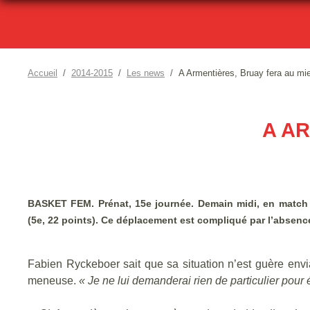
Accueil
2014-2015
Les news
A Armentières, Bruay fera au mi
A AR
BASKET FEM. Prénat, 15e journée. Demain midi, en match re
(5e, 22 points). Ce déplacement est compliqué par l’absenc
Fabien Ryckeboer sait que sa situation n’est guère enviab
meneuse.
« Je ne lui demanderai rien de particulier pour é