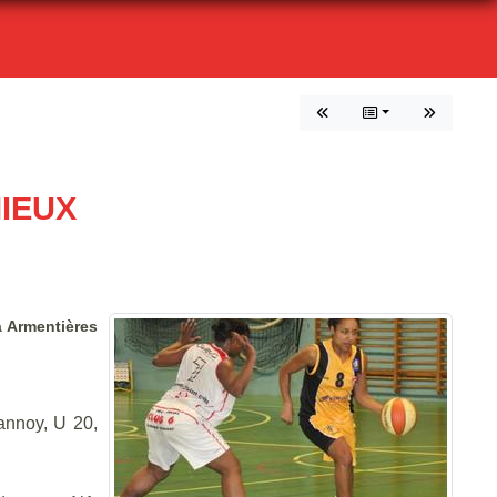
MIEUX
à Armentières
rannoy, U 20,