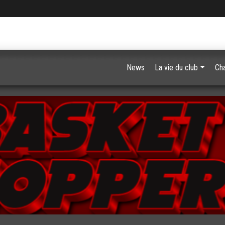
News
La vie du club
Ch