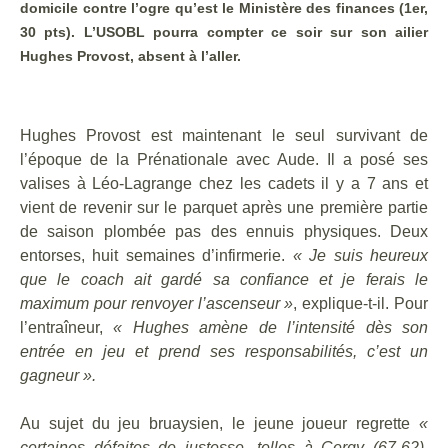
domicile contre l’ogre qu’est le Ministère des finances (1er,
30 pts). L’USOBL pourra compter ce soir sur son ailier
Hughes Provost, absent à l’aller.
Hughes Provost est maintenant le seul survivant de
l’époque de la Prénationale avec Aude. Il a posé ses
valises à Léo-Lagrange chez les cadets il y a 7 ans et
vient de revenir sur le parquet après une première partie
de saison plombée pas des ennuis physiques. Deux
entorses, huit semaines d’infirmerie.
« Je suis heureux
que le coach ait gardé sa confiance et je ferais le
maximum pour renvoyer l’ascenseur »
, explique-t-il. Pour
l’entraîneur,
« Hughes amène de l’intensité dès son
entrée en jeu et prend ses responsabilités, c’est un
gagneur ».
Au sujet du jeu bruaysien, le jeune joueur regrette
«
certaines défaites de justesse, telles à Cergy (67-62),