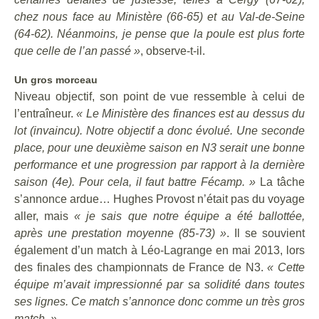
chez nous face au Ministère (66-65) et au Val-de-Seine
(64-62). Néanmoins, je pense que la poule est plus forte
que celle de l’an passé »
, observe-t-il.
Un gros morceau
Niveau objectif, son point de vue ressemble à celui de
l’entraîneur.
« Le Ministère des finances est au dessus du
lot (invaincu). Notre objectif a donc évolué. Une seconde
place, pour une deuxième saison en N3 serait une bonne
performance et une progression par rapport à la dernière
saison (4e). Pour cela, il faut battre Fécamp. »
La tâche
s’annonce ardue… Hughes Provost n’était pas du voyage
aller, mais
« je sais que notre équipe a été ballottée,
après une prestation moyenne (85-73) »
. Il se souvient
également d’un match à Léo-Lagrange en mai 2013, lors
des finales des championnats de France de N3.
« Cette
équipe m’avait impressionné par sa solidité dans toutes
ses lignes. Ce match s’annonce donc comme un très gros
match. »