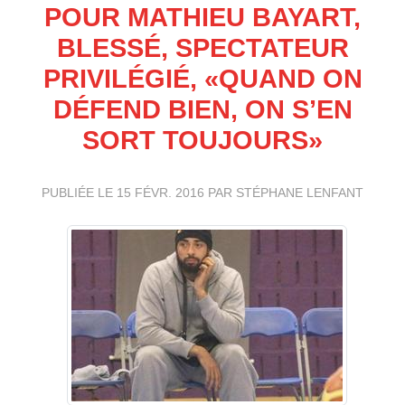
POUR MATHIEU BAYART,
BLESSÉ, SPECTATEUR
PRIVILÉGIÉ, «QUAND ON
DÉFEND BIEN, ON S’EN
SORT TOUJOURS»
PUBLIÉE LE
15 FÉVR. 2016
PAR STÉPHANE LENFANT