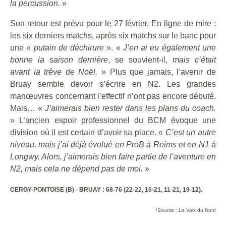
la percussion.
»
Son retour est prévu pour le 27 février. En ligne de mire :
les six derniers matchs, après six matchs sur le banc pour
une «
putain de déchirure
». «
J’en ai eu également une
bonne la saison dernière
, se souvient-il,
mais c’était
avant la trêve de Noël.
» Plus que jamais, l’avenir de
Bruay semble devoir s’écrire en N2. Les grandes
manœuvres concernant l’effectif n’ont pas encore débuté.
Mais… «
J’aimerais bien rester dans les plans du coach.
» L’ancien espoir professionnel du BCM évoque une
division où il est certain d’avoir sa place. «
C’est un autre
niveau, mais j’ai déjà évolué en ProB à Reims et en N1 à
Longwy. Alors, j’aimerais bien faire partie de l’aventure en
N2, mais cela ne dépend pas de moi.
»
CERGY-PONTOISE (B) - BRUAY : 68-76 (22-22, 16-21, 11-21, 19-12).
*Source : La Voix du Nord